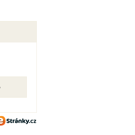
o
eStránky.cz